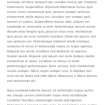
sociosqu ad litora torquent per conubia nostra, per inceptos
himenaeos. Suspendisse dignissim bibendum lectus, quis
ornare tortor elementum quis. Aenean semper vehicula
elementum. Nulla massa est, faucibus non semper quis,
laoreet et sapien. Suspendisse massa odio, aliquet nec
commodo et, venenatis ut velit. Pellentesque mauris lorem,
dictum vitae feugiat quis, placerat vitae eros. Vestibulum
quis purus vel urna convallis faucibus. Etiam vel mauris nisi,
non vehicula est. Pellentesque habitant morbi tristique
senectus et netus et malesuada fames ac turpis egestas.
Aliquam leo lorem, tincidunt sed molestie id, egestas
feugiat quam. Aliquam sed ipsum non nulla tempus mollis
elementum ac dolor. Curabitur ac metus et enim
pellentesque pellentesque. Nunc ultrices, felis elementum
iaculis semper, libero turpis semper erat, in dapibus nisi
urna vel mi. Nulla sed nibh libero. Maecenas a libero mauris,
sed malesuada dui.
Nunc euismod lobortis massa, id sollicitudin augue auctor
vel. Integer ornare sollicitudin turpis vitae vestibulum.
Curabitur faucibus ullamcorper lorem sed egestas.