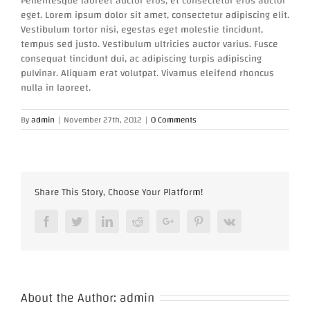
Pellentesque laoreet auctor eros, et consectetur eros auctor
eget. Lorem ipsum dolor sit amet, consectetur adipiscing elit.
Vestibulum tortor nisi, egestas eget molestie tincidunt,
tempus sed justo. Vestibulum ultricies auctor varius. Fusce
consequat tincidunt dui, ac adipiscing turpis adipiscing
pulvinar. Aliquam erat volutpat. Vivamus eleifend rhoncus
nulla in laoreet.
By
admin
|
November 27th, 2012
|
0 Comments
Share This Story, Choose Your Platform!
Facebook
Twitter
LinkedIn
Reddit
Google+
Pinterest
Vk
About the Author:
admin